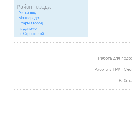
Район города
Автозавод
Машгородок
Старый город
п. Динамо
п. Строителей
Работа для подр
Работа в ТРК «Сло
Работа