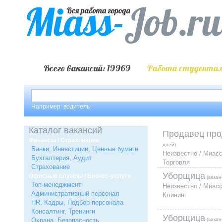
Всего вакансий: 19969
Работа студентам
Например: водитель
Каталог вакансий
Продавец про
Финансы / Страхование
дней)
Банки, Инвестиции, Ценные бумаги
Неизвестно / Миас
Бухгалтерия, Аудит
Торговля
Страхование
Уборщица
Офисные службы / Бизнес-услуги
(вакан
Топ-менеджмент
Неизвестно / Миас
Административный персонал
Клининг
HR, Кадры, Подбор персонала
Консалтинг, Тренинги
Уборщица
Охрана, Безопасность
(вакан