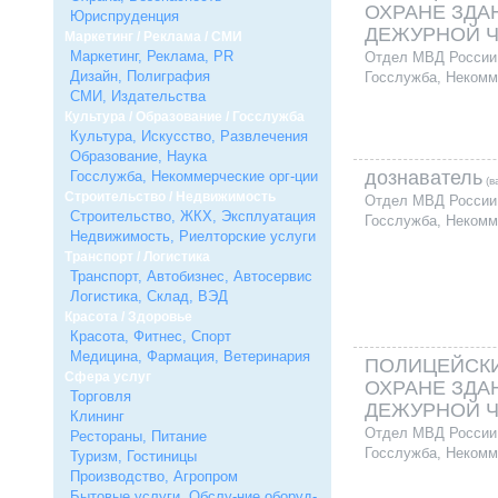
ОХРАНЕ ЗДА
Юриспруденция
ДЕЖУРНОЙ 
Маркетинг / Реклама / СМИ
Маркетинг, Реклама, PR
Отдел МВД России 
Дизайн, Полиграфия
Госслужба, Некомм
СМИ, Издательства
Культура / Образование / Госслужба
Культура, Искусство, Развлечения
Образование, Наука
дознаватель
Госслужба, Некоммерческие орг-ции
(в
Строительство / Недвижимость
Отдел МВД России 
Строительство, ЖКХ, Эксплуатация
Госслужба, Некомм
Недвижимость, Риелторские услуги
Транспорт / Логистика
Транспорт, Автобизнес, Автосервис
Логистика, Склад, ВЭД
Красота / Здоровье
Красота, Фитнес, Спорт
Медицина, Фармация, Ветеринария
ПОЛИЦЕЙСКИ
Сфера услуг
ОХРАНЕ ЗДА
Торговля
ДЕЖУРНОЙ 
Клининг
Отдел МВД России 
Рестораны, Питание
Госслужба, Некомм
Туризм, Гостиницы
Производство, Агропром
Бытовые услуги, Обслу-ние оборуд-