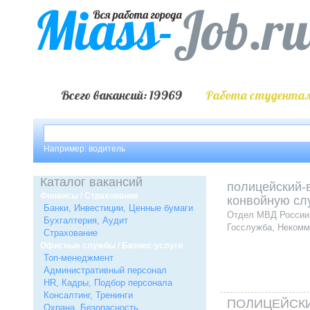
Всего вакансий: 19969
Работа студентам
Например: водитель
Каталог вакансий
полицейский-
Финансы / Страхование
конвойную сл
Банки, Инвестиции, Ценные бумаги
Отдел МВД России 
Бухгалтерия, Аудит
Госслужба, Некомм
Страхование
Офисные службы / Бизнес-услуги
Топ-менеджмент
Административный персонал
HR, Кадры, Подбор персонала
Консалтинг, Тренинги
ПОЛИЦЕЙСКИ
Охрана, Безопасность