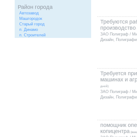
Район города
Автозавод
Машгородок
Требуются ра
Старый город
производство
п. Динамо
ЗАО Полиграф / М
п. Строителей
Дизайн, Полиграфи
Требуется пр
машинах и аг
дней)
ЗАО Полиграф / М
Дизайн, Полиграфи
помощник опе
копицентра
(вак