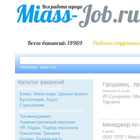
Всего вакансий: 19969
Работа студентам
Например: водитель
Каталог вакансий
Продавец , п
Финансы / Страхование
(вакансии 5 дней)
Банки, Инвестиции, Ценные бумаги
ИП Суходоева / Ми
Бухгалтерия, Аудит
Торговля
Страхование
Офисные службы / Бизнес-услуги
Топ-менеджмент
Административный персонал
Менеджер по
HR, Кадры, Подбор персонала
5 дней)
Консалтинг, Тренинги
ООО "ЛТО" / Миас
Охрана, Безопасность