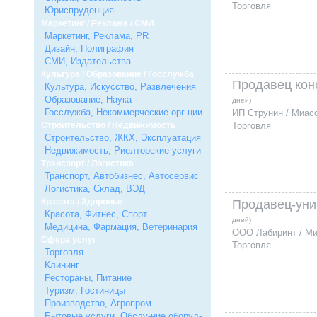
Торговля
Юриспруденция
Маркетинг / Реклама / СМИ
Маркетинг, Реклама, PR
Дизайн, Полиграфия
СМИ, Издательства
Культура / Образование / Госслужба
Продавец кон
Культура, Искусство, Развлечения
Образование, Наука
дней)
Госслужба, Некоммерческие орг-ции
ИП Струнин / Миас
Строительство / Недвижимость
Торговля
Строительство, ЖКХ, Эксплуатация
Недвижимость, Риелторские услуги
Транспорт / Логистика
Транспорт, Автобизнес, Автосервис
Логистика, Склад, ВЭД
Красота / Здоровье
Продавец-уни
Красота, Фитнес, Спорт
дней)
Медицина, Фармация, Ветеринария
ООО Лабиринт / М
Сфера услуг
Торговля
Торговля
Клининг
Рестораны, Питание
Туризм, Гостиницы
Производство, Агропром
Бытовые услуги, Обслу-ние оборуд-