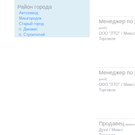
Район города
Автозавод
Машгородок
Менеджер по 
Старый город
дней)
п. Динамо
ООО "ЛТО" / Миас
п. Строителей
Торговля
Менеджер по 
дней)
ООО "ЛТО" / Миас
Торговля
Продавец
(вакан
Духи / Миасс