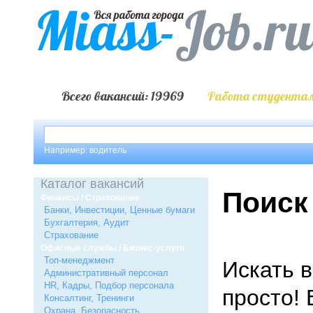
Всего вакансий: 19969
Работа студентам
Например: водитель
Каталог вакансий
Поиск
Финансы / Страхование
Банки, Инвестиции, Ценные бумаги
Бухгалтерия, Аудит
Страхование
Офисные службы / Бизнес-услуги
Топ-менеджмент
Искать в
Административный персонал
HR, Кадры, Подбор персонала
просто! 
Консалтинг, Тренинги
Охрана, Безопасность