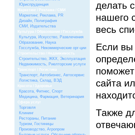
делать с
Юриспруденция
Маркетинг / Реклама / СМИ
нашего 
Маркетинг, Реклама, PR
Дизайн, Полиграфия
СМИ, Издательства
весь спи
Культура / Образование / Госслужба
Культура, Искусство, Развлечения
Образование, Наука
Если вы 
Госслужба, Некоммерческие орг-ции
Строительство / Недвижимость
определ
Строительство, ЖКХ, Эксплуатация
Недвижимость, Риелторские услуги
поможет 
Транспорт / Логистика
Транспорт, Автобизнес, Автосервис
сайта ил
Логистика, Склад, ВЭД
Красота / Здоровье
Красота, Фитнес, Спорт
находитс
Медицина, Фармация, Ветеринария
Сфера услуг
Торговля
Также д
Клининг
Рестораны, Питание
отвечаю
Туризм, Гостиницы
Производство, Агропром
Бытовые услуги, Обслу-ние оборуд-