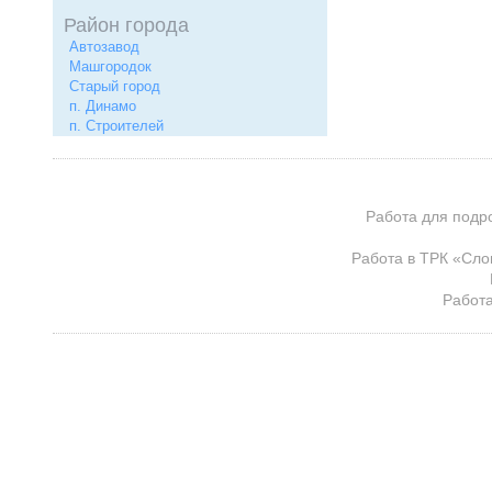
Район города
Автозавод
Машгородок
Старый город
п. Динамо
п. Строителей
Работа для подр
Работа в ТРК «Сло
Работа