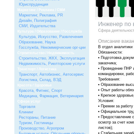
Юриспруденция
Маркетинг / Реклама / СМИ
Маркетинг, Реклама, PR
Дизайн, Полиграфия
Инженер по 
СМИ, Издательства
Сфера деятельнос
Культура / Образование / Госслужба
Культура, Искусство, Развлечения
Описание вакан
Образование, Наука
В отдел аналитики
Госслужба, Некоммерческие орг-ции
Обязанности:
Строительство / Недвижимость
• Подготовка докум
Строительство, ЖКХ, Эксплуатация
заказчика;
Недвижимость, Риелторские услуги
• Проведение ПНР и
Транспорт / Логистика
командировки, раб
Транспорт, Автобизнес, Автосервис
Требования:
Логистика, Склад, ВЭД
• Образование выс
Красота / Здоровье
• Опыт работы обяз
Красота, Фитнес, Спорт
• Крепкое здоровье
Медицина, Фармация, Ветеринария
Условия:
Сфера услуг
• Премии за работу
Торговля
• Официальное тру
Клининг
• Предоставление 
Рестораны, Питание
осмотр за счет ком
Туризм, Гостиницы
листов);
Производство, Агропром
• Стабильная зараб
Бытовые услуги, Обслу-ние оборуд-