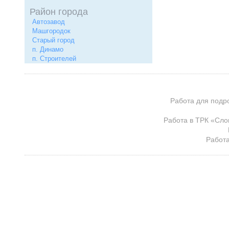
Район города
Автозавод
Машгородок
Старый город
п. Динамо
п. Строителей
Работа для подр
Работа в ТРК «Сло
Работа