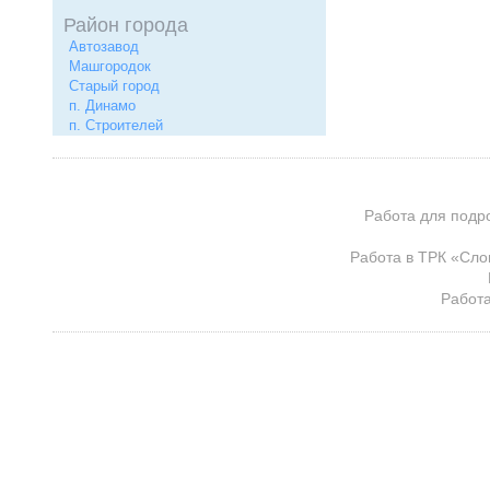
Район города
Автозавод
Машгородок
Старый город
п. Динамо
п. Строителей
Работа для подр
Работа в ТРК «Сло
Работа