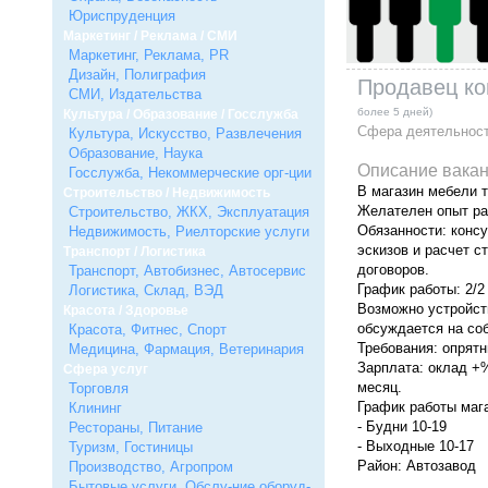
Юриспруденция
Маркетинг / Реклама / СМИ
Маркетинг, Реклама, PR
Дизайн, Полиграфия
Продавец ко
СМИ, Издательства
более 5 дней)
Культура / Образование / Госслужба
Сфера деятельнос
Культура, Искусство, Развлечения
Образование, Наука
Описание вакан
Госслужба, Некоммерческие орг-ции
В магазин мебели т
Строительство / Недвижимость
Желателен опыт ра
Строительство, ЖКХ, Эксплуатация
Обязанности: консу
Недвижимость, Риелторские услуги
эскизов и расчет с
Транспорт / Логистика
договоров.
Транспорт, Автобизнес, Автосервис
График работы: 2/2 
Логистика, Склад, ВЭД
Возможно устройст
Красота / Здоровье
обсуждается на со
Красота, Фитнес, Спорт
Требования: опрятн
Медицина, Фармация, Ветеринария
Зарплата: оклад +
Сфера услуг
месяц.
Торговля
График работы маг
Клининг
- Будни 10-19
Рестораны, Питание
- Выходные 10-17
Туризм, Гостиницы
Район: Автозавод
Производство, Агропром
Бытовые услуги, Обслу-ние оборуд-