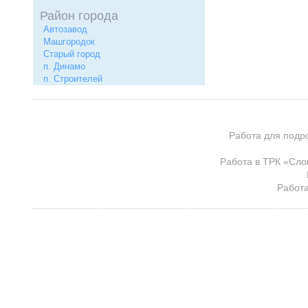
Район города
Автозавод
Машгородок
Старый город
п. Динамо
п. Строителей
Работа для подр
Работа в ТРК «Сло
Работа