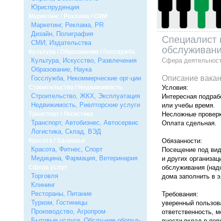
Юриспруденция
Маркетинг / Реклама / СМИ
Маркетинг, Реклама, PR
Дизайн, Полиграфия
Специалист 
СМИ, Издательства
обслуживан
Культура / Образование / Госслужба
Культура, Искусство, Развлечения
Сфера деятельнос
Образование, Наука
Описание вакан
Госслужба, Некоммерческие орг-ции
Строительство / Недвижимость
Условия:
Строительство, ЖКХ, Эксплуатация
Интересная подраб
Недвижимость, Риелторские услуги
или учебы время.
Транспорт / Логистика
Несложные проверк
Транспорт, Автобизнес, Автосервис
Оплата сдельная.
Логистика, Склад, ВЭД
Красота / Здоровье
Обязанности:
Красота, Фитнес, Спорт
Посещение под вид
Медицина, Фармация, Ветеринария
и других организац
Сфера услуг
обслуживания (над
Торговля
дома заполнить в э
Клининг
Рестораны, Питание
Требования:
Туризм, Гостиницы
уверенный пользова
Производство, Агропром
ответственность, 
Бытовые услуги, Обслу-ние оборуд-
внести вклад в по