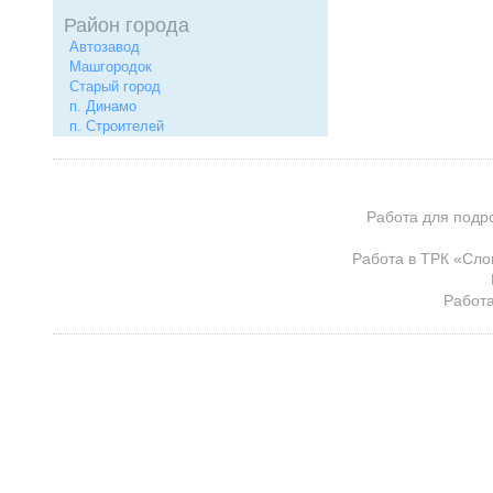
Район города
Автозавод
Машгородок
Старый город
п. Динамо
п. Строителей
Работа для подр
Работа в ТРК «Сло
Работа