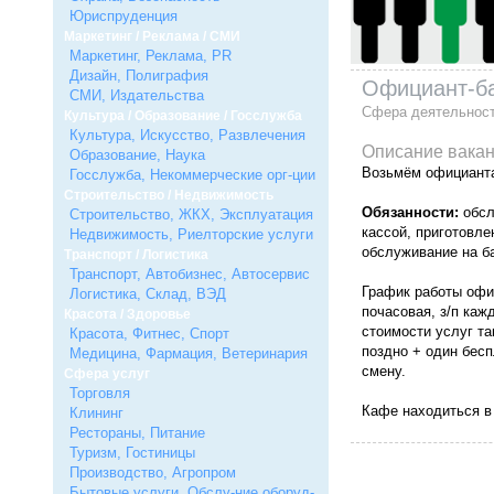
Юриспруденция
Маркетинг / Реклама / СМИ
Маркетинг, Реклама, PR
Дизайн, Полиграфия
Официант-б
СМИ, Издательства
Сфера деятельнос
Культура / Образование / Госслужба
Культура, Искусство, Развлечения
Описание вакан
Образование, Наука
Возьмём официанта-
Госслужба, Некоммерческие орг-ции
Строительство / Недвижимость
Обязанности:
обсл
Строительство, ЖКХ, Эксплуатация
кассой, приготовле
Недвижимость, Риелторские услуги
обслуживание на б
Транспорт / Логистика
Транспорт, Автобизнес, Автосервис
График работы офи
Логистика, Склад, ВЭД
почасовая, з/п ка
Красота / Здоровье
стоимости услуг та
Красота, Фитнес, Спорт
поздно + один бес
Медицина, Фармация, Ветеринария
смену.
Сфера услуг
Торговля
Кафе находиться в
Клининг
Рестораны, Питание
Туризм, Гостиницы
Производство, Агропром
Бытовые услуги, Обслу-ние оборуд-