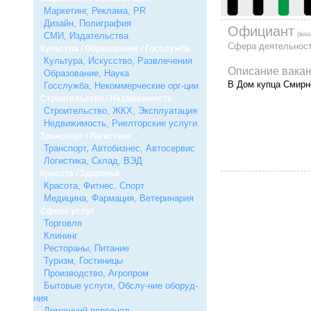
Маркетинг, Реклама, PR
Дизайн, Полиграфия
Официант
(ва
СМИ, Издательства
Сфера деятельнос
Культура / Образование / Госслужба
Культура, Искусство, Развлечения
Описание вакан
Образование, Наука
В Дом купца Смирн
Госслужба, Некоммерческие орг-ции
Строительство / Недвижимость
Строительство, ЖКХ, Эксплуатация
Недвижимость, Риелторские услуги
Транспорт / Логистика
Транспорт, Автобизнес, Автосервис
Логистика, Склад, ВЭД
Красота / Здоровье
Красота, Фитнес, Спорт
Медицина, Фармация, Ветеринария
Сфера услуг
Торговля
Клининг
Рестораны, Питание
Туризм, Гостиницы
Производство, Агропром
Бытовые услуги, Обслу-ние оборуд-
ния
Домашний персонал