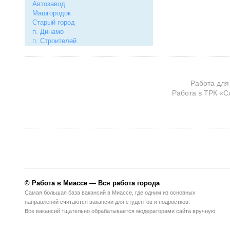
Автозавод
Машгородок
Старый город
п. Динамо
п. Строителей
Работа для
Работа в ТРК «С
© Работа в Миассе — Вся работа города
Самая большая база вакансий в Миассе, где одним из основных
направлений считаются вакансии для студентов и подростков.
Все вакансий тщательно обрабатывается модераторами сайта вручную.
И остаются, только самые отборные вакансии в удобном для просмотра
в виде.