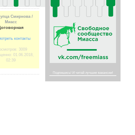
упца Смирнова /
Миасс
Договорная
отреть контакты
осмотров: 3009
енно: 01.06.2018,
02:39
Подпишись! И читай лучшие вакансии!