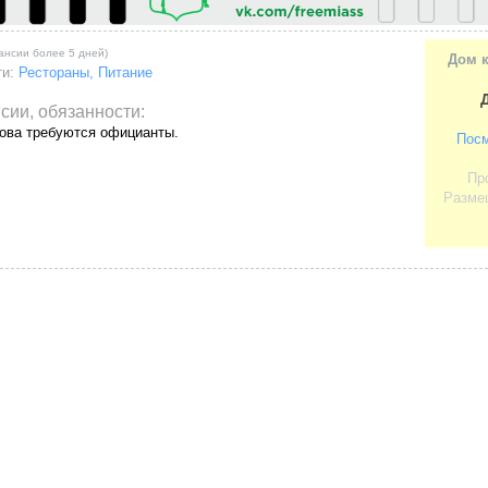
кансии более 5 дней)
Дом к
ти:
Рестораны, Питание
сии, обязанности:
ова требуются официанты.
Посм
Пр
Размещ