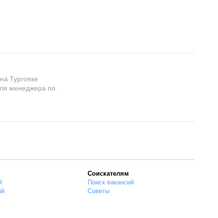
на Тургояке
для менеджера по
Соискателям
й
Поиск вакансий
ий
Советы