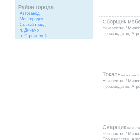
Район города
Автозавод
Машгородок
Сборщик меб
Старый город
Неизвестно / Миас
п. Динамо
Производство, Агр
п. Строителей
Токарь
(вакансии 5 
Неизвестно / Миас
Производство, Агр
Сварщик
(ваканси
Неизвестно / Миас
Производство, Агр