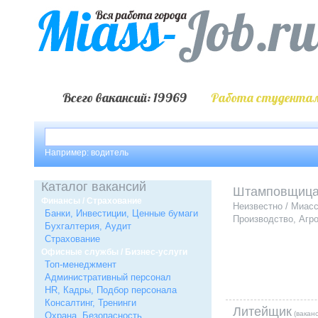
Всего вакансий: 19969
Работа студентам
Например: водитель
Каталог вакансий
Штамповщиц
Финансы / Страхование
Неизвестно / Миас
Банки, Инвестиции, Ценные бумаги
Производство, Агр
Бухгалтерия, Аудит
Страхование
Офисные службы / Бизнес-услуги
Топ-менеджмент
Административный персонал
HR, Кадры, Подбор персонала
Консалтинг, Тренинги
Литейщик
(ваканс
Охрана, Безопасность