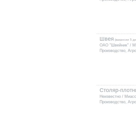
Швея
(вакансии 5 д
ОАО "Швейник" / М
Производство, Агр
Столяр-плотн
Неизвестно / Миас
Производство, Агр