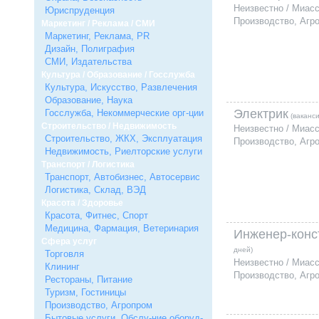
Неизвестно / Миас
Юриспруденция
Производство, Агр
Маркетинг / Реклама / СМИ
Маркетинг, Реклама, PR
Дизайн, Полиграфия
СМИ, Издательства
Культура / Образование / Госслужба
Культура, Искусство, Развлечения
Образование, Наука
Электрик
Госслужба, Некоммерческие орг-ции
(ваканси
Строительство / Недвижимость
Неизвестно / Миас
Строительство, ЖКХ, Эксплуатация
Производство, Агр
Недвижимость, Риелторские услуги
Транспорт / Логистика
Транспорт, Автобизнес, Автосервис
Логистика, Склад, ВЭД
Красота / Здоровье
Красота, Фитнес, Спорт
Медицина, Фармация, Ветеринария
Инженер-конс
Сфера услуг
дней)
Торговля
Неизвестно / Миас
Клининг
Производство, Агр
Рестораны, Питание
Туризм, Гостиницы
Производство, Агропром
Бытовые услуги, Обслу-ние оборуд-